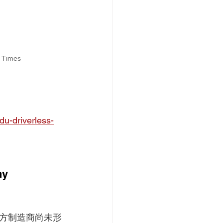
k Times
u-driverless-
ny
方制造商尚未形