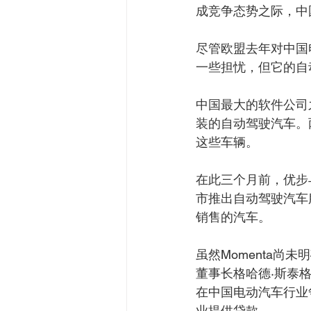
成竞争态势之际，中
尽管欧盟去年对中国
一些担忧，但它的自
中国最大的软件公司
装的自动驾驶汽车。
这些车辆。
在此三个月前，优步
市推出自动驾驶汽车
销售的汽车。
虽然Momenta尚
董事长格哈德·斯泰
在中国电动汽车行业
业提供贷款。