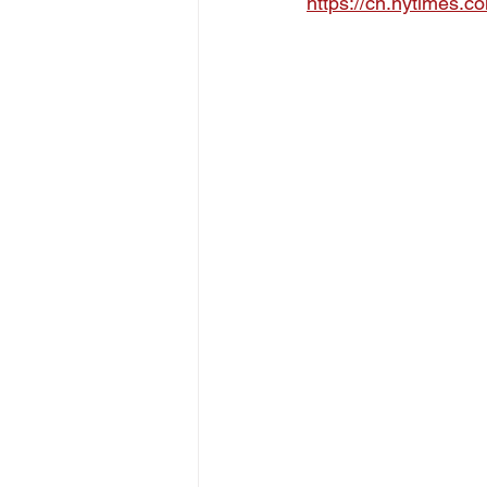
https://cn.nytimes.c